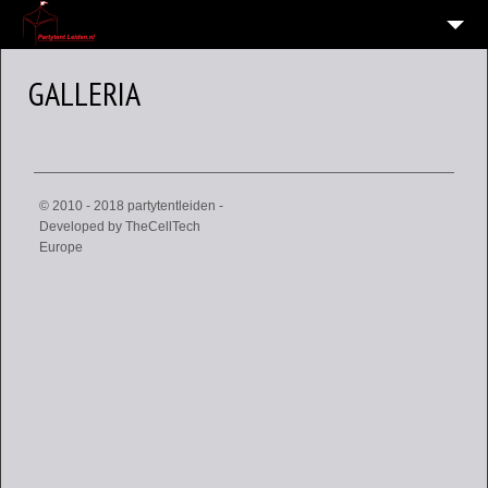
HOME
GALLERIA
10
VERHUUR OVERZICHT
WIE EN WAAR ZIJN WIJ?
VERHUURVOORWAARDEN
© 2010 - 2018 partytentleiden -
Developed by
TheCellTech
CONTACT
Europe
OVERZICHT
6
ALGEMENE INFORMATIE AVG (PRIVACY)