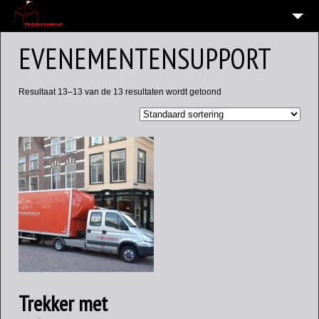
HOME
EVENEMENTENSUPPORT
10
VERHUUR OVERZICHT
Resultaat 13–13 van de 13 resultaten wordt getoond
WIE EN WAAR ZIJN WIJ?
VERHUURVOORWAARDEN
CONTACT
OVERZICHT
6
ALGEMENE INFORMATIE AVG (PRIVACY)
Trekker met