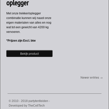
oplegger
Met onze trekker/oplegger
combinatie kunnen wij naast onze
eigen materialen van alles en nog
wat tot een gewicht van 4200 kg
vervoeren.
*Prijzen zijn Excl. btw
Bekijk product
Newer entries →
© 2010 - 2018 partytentleiden -
Developed by
TheCellTech