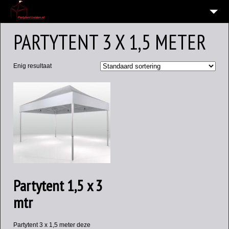
HOME
PARTYTENT 3 X 1,5 METER
10
VERHUUR OVERZICHT
Enig resultaat
WIE EN WAAR ZIJN WIJ?
VERHUURVOORWAARDEN
CONTACT
OVERZICHT
6
ALGEMENE INFORMATIE AVG (PRIVACY)
Partytent 1,5 x 3
mtr
Partytent 3 x 1,5 meter deze