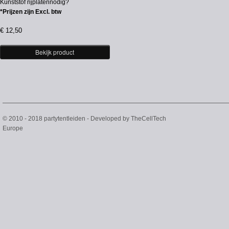
Kunststof rijplatennodig?
*Prijzen zijn Excl. btw
€
12,50
Bekijk product
© 2010 - 2018 partytentleiden - Developed by
TheCellTech
Europe