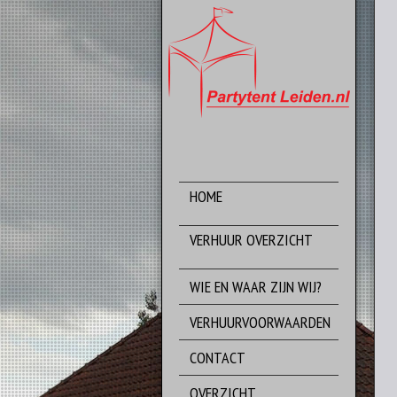
HOME
back to the homepage
VERHUUR OVERZICHT
what we’re offering
WIE EN WAAR ZIJN WIJ?
VERHUURVOORWAARDEN
CONTACT
OVERZICHT