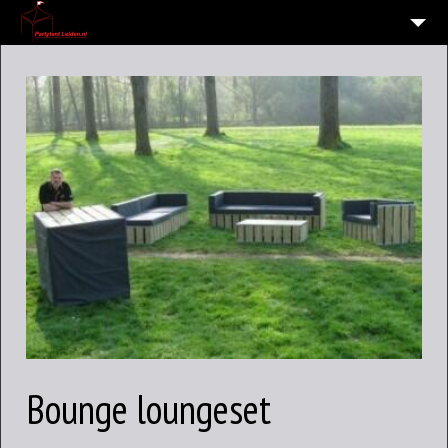
HOME
10
VERHUUR OVERZICHT
WIE EN WAAR ZIJN WIJ?
VERHUURVOORWAARDEN
CONTACT
OVERZICHT
6
ALGEMENE INFORMATIE AVG (PRIVACY)
Bounge loungeset