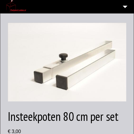
HOME
10
VERHUUR OVERZICHT
WIE EN WAAR ZIJN WIJ?
VERHUURVOORWAARDEN
CONTACT
OVERZICHT
6
ALGEMENE INFORMATIE AVG (PRIVACY)
Insteekpoten 80 cm per set
€
3,00