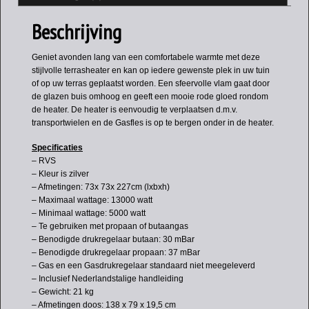
Beschrijving
Geniet avonden lang van een comfortabele warmte met deze
stijlvolle terrasheater en kan op iedere gewenste plek in uw tuin
of op uw terras geplaatst worden. Een sfeervolle vlam gaat door
de glazen buis omhoog en geeft een mooie rode gloed rondom
de heater. De heater is eenvoudig te verplaatsen d.m.v.
transportwielen en de Gasfles is op te bergen onder in de heater.
Specificaties
– RVS
– Kleur is zilver
– Afmetingen: 73x 73x 227cm (lxbxh)
– Maximaal wattage: 13000 watt
– Minimaal wattage: 5000 watt
– Te gebruiken met propaan of butaangas
– Benodigde drukregelaar butaan: 30 mBar
– Benodigde drukregelaar propaan: 37 mBar
– Gas en een Gasdrukregelaar standaard niet meegeleverd
– Inclusief Nederlandstalige handleiding
– Gewicht: 21 kg
– Afmetingen doos: 138 x 79 x 19,5 cm