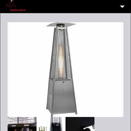
HOME
10
VERHUUR OVERZICHT
WIE EN WAAR ZIJN WIJ?
VERHUURVOORWAARDEN
CONTACT
OVERZICHT
6
ALGEMENE INFORMATIE AVG (PRIVACY)